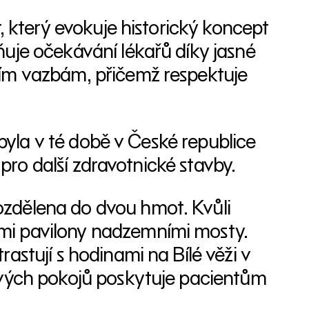
, který evokuje historický koncept
uje očekávání lékařů díky jasné
ním vazbám, přičemž respektuje
 byla v té době v České republice
 pro další zdravotnické stavby.
zdělena do dvou hmot. Kvůli
mi pavilony nadzemními mosty.
astují s hodinami na Bílé věži v
ových pokojů poskytuje pacientům