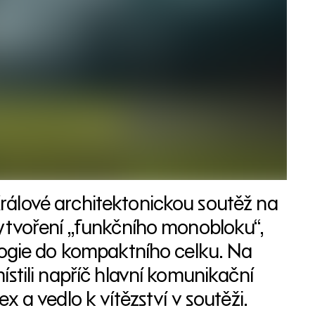
rálové architektonickou soutěž na
vytvoření „funkčního monobloku“,
logie do kompaktního celku. Na
stili napříč hlavní komunikační
 a vedlo k vítězství v soutěži.