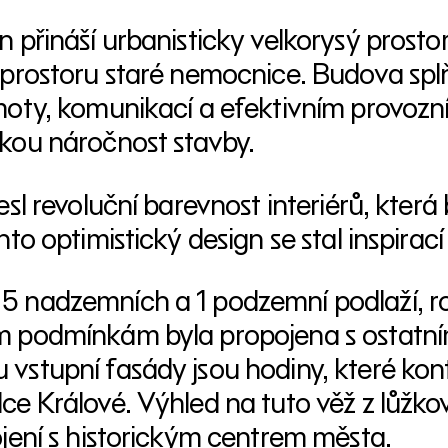
 přináší urbanisticky velkorysý prostor
 prostoru staré nemocnice. Budova splň
moty, komunikací a efektivním provoz
kou náročnost stavby.
esl revoluční barevnost interiérů, která
nto optimistický design se stal inspirací
 nadzemních a 1 podzemní podlaží, ro
 podmínkám byla propojena s ostatní
stupní fasády jsou hodiny, které kontr
ce Králové. Výhled na tuto věž z lůžk
ojení s historickým centrem města.