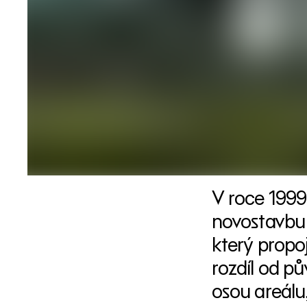
V roce 1999
novostavbu 
který propo
rozdíl od p
osou areálu,