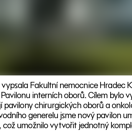
 vypsala Fakultní nemocnice Hradec K
Pavilonu interních oborů. Cílem bylo 
jí pavilony chirurgických oborů a onko
ůvodního generelu jsme nový pavilon umí
 což umožnilo vytvořit jednotný komplex