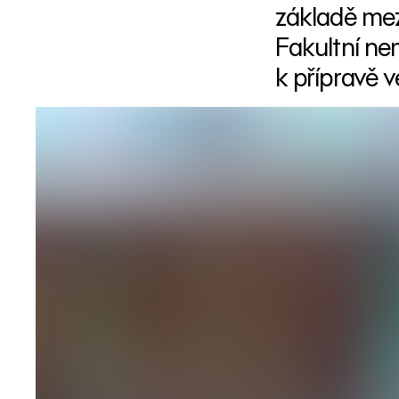
základě mez
Fakultní ne
k přípravě 