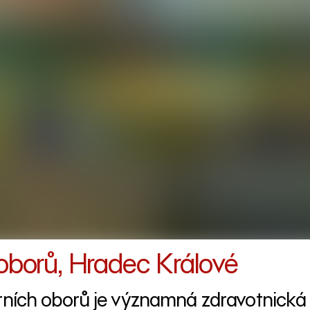
 oborů, Hradec Králové
erních oborů je významná zdravotnická 