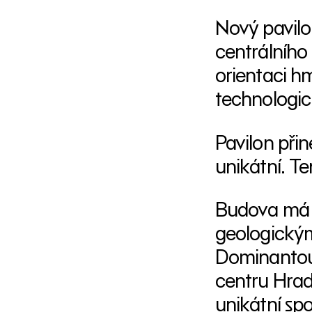
Nový pavilon
centrálního
orientaci h
technologic
Pavilon přin
unikátní. Te
Budova má 5
geologickým
Dominantou v
centru Hrad
unikátní sp