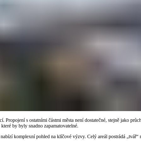
 Propojení s ostatními částmi města není dostatečné, stejně jako průcho
y, které by byly snadno zapamatovatelné.
nabízí komplexní pohled na klíčové výzvy. Celý areál postrádá „tvář“ ne