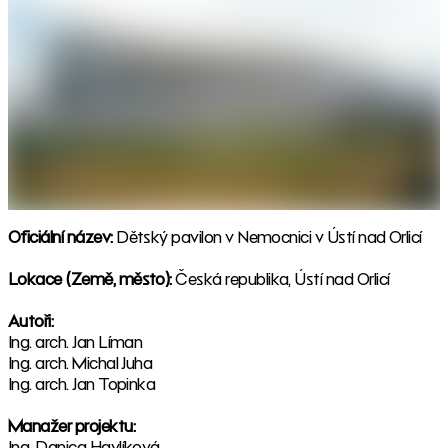
Oficiální název:
Dětský pavilon v Nemocnici v Ústí nad Orlicí
Lokace (Země, město):
Česká republika, Ústí nad Orlicí
Autoři:
Ing. arch. Jan Líman
Ing. arch. Michal Juha
Ing. arch. Jan Topinka
Manažer projektu:
Ing. Danica Havlíková